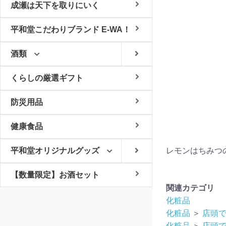
成瀬は天下を取りにいく
平和堂こだわりブランド E-WA！
酒類
くらしの厳選ギフト
防災用品
健康食品
平和堂オリジナルグッズ
レモンはちみつ
【数量限定】お酒セット
関連カテゴリ
化粧品
化粧品
＞
店頭
化粧品
＞
店頭