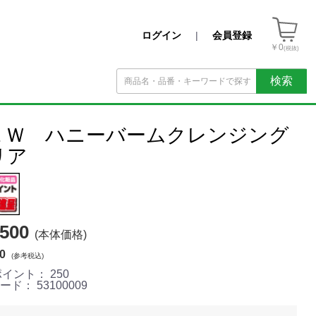
ログイン
|
会員登録
￥0
(税抜)
検索
ＥＷ ハニーバームクレンジング
リア
500
(本体価格)
0
(参考税込)
ポイント：
250
コード：
53100009