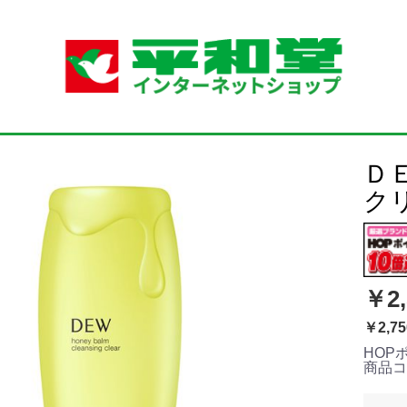
Ｄ
ク
￥2,
￥2,75
HOP
商品