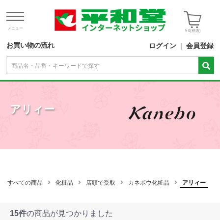
メニュー
￥0
(税抜)
お買い物の流れ
ログイン
|
会員登録
アリィー
すべての商品
化粧品
店頭で受取
カネボウ化粧品
アリィー
15件
の商品が見つかりました