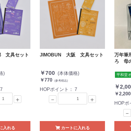
京都 文具セット
JIMOBUN 大阪 文具セット
万年筆
ろ 母
￥700
格)
(本体価格)
平和堂
￥770
(参考税込)
￥2,00
：
7
HOPポイント：
7
￥2,200
＋
－
＋
HOP
－
に入れる
カートに入れる