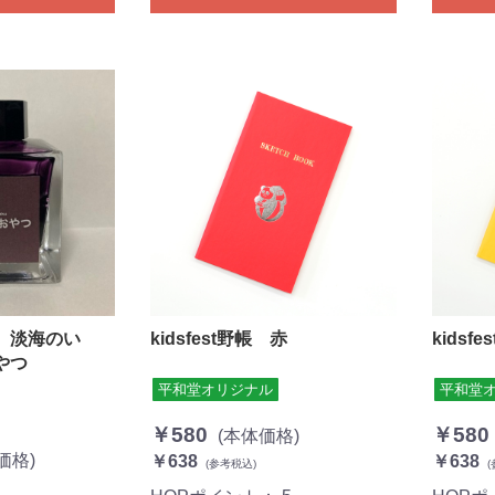
 淡海のい
kidsfest野帳 赤
kidsf
やつ
平和堂オリジナル
平和堂
￥580
￥580
(本体価格)
価格)
￥638
￥638
(参考税込)
(