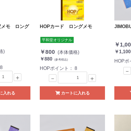
滋賀メモ ロング
HOPカード ロングメモ
JIMO
平和堂オリジナル
￥1,00
格)
￥800
￥1,100
(本体価格)
￥880
(参考税込)
HOP
：
8
HOPポイント：
8
－
＋
－
＋
に入れる
カートに入れる