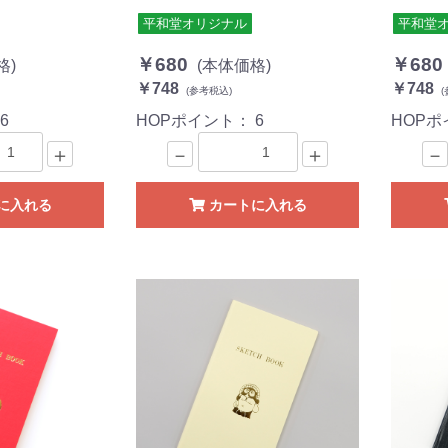
平和堂オリジナル
平和堂
￥680
￥680
格)
(本体価格)
￥748
￥748
(参考税込)
(
：
6
HOPポイント：
6
HOP
＋
－
＋
－
に入れる
カートに入れる