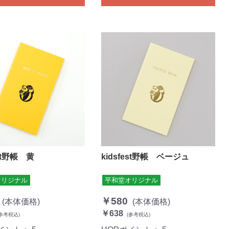
est野帳 黄
kidsfest野帳 ベージュ
オリジナル
平和堂オリジナル
￥580
(本体価格)
(本体価格)
￥638
参考税込)
(参考税込)