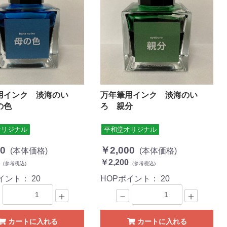
用インク 淡海のい
万年筆用インク 淡海のい
の色
ろ 親分
オリジナル
平和堂オリジナル
0
￥2,000
(本体価格)
(本体価格)
￥2,200
(参考税込)
(参考税込)
ポイント：
20
HOPポイント：
20
＋
－
＋
カートに入れる
カートに入れる