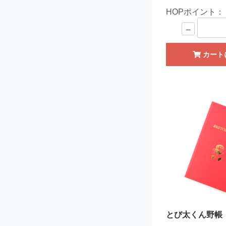
HOPポイント
－
カート
とび太くん野帳