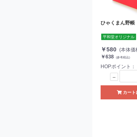
ひゃくまん野帳
平和堂オリジナル
￥580
(本体価
￥638
(参考税込)
HOPポイント
－
カート