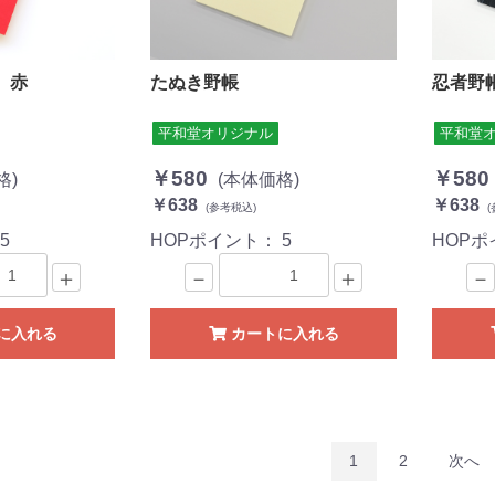
 赤
たぬき野帳
忍者野
平和堂オリジナル
平和堂
￥580
￥580
格)
(本体価格)
￥638
￥638
(参考税込)
(
：
5
HOPポイント：
5
HOP
＋
－
＋
－
に入れる
カートに入れる
1
2
次へ