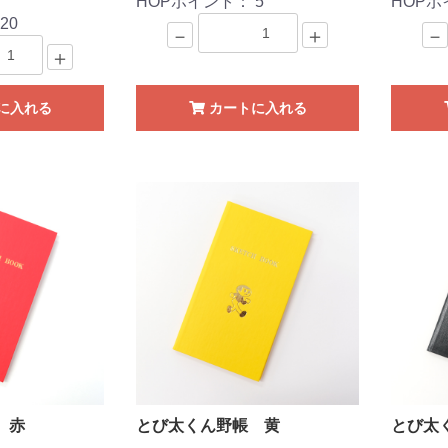
HOPポイント：
5
HOP
：
20
－
＋
－
＋
に入れる
カートに入れる
 赤
とび太くん野帳 黄
とび太