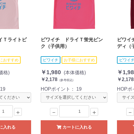
イＴライトピ
ビワイチ ドライＴ蛍光ピン
ビワイ
ク（子供用）
ディ（
におすすめ
ビワイチ
お子様におすすめ
ビワイ
￥1,980
￥1,98
価格)
(本体価格)
￥2,178
￥2,178
(参考税込)
：
19
HOPポイント：
19
HOP
＋
－
＋
－
に入れる
カートに入れる