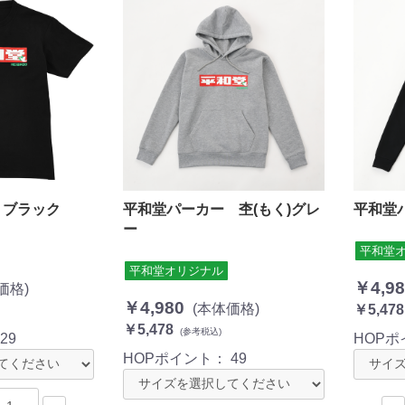
 ブラック
平和堂パーカー 杢(もく)グレ
平和堂
ー
平和堂
平和堂オリジナル
￥4,98
価格)
￥4,980
(本体価格)
￥5,478
￥5,478
(参考税込)
：
29
HOP
HOPポイント：
49