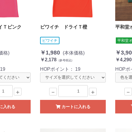
イＴピンク
ビワイチ ドライＴ橙
平和堂
ビワイチ
平和堂
￥1,980
￥3,90
価格)
(本体価格)
￥2,178
￥4,290
(参考税込)
：
19
HOPポイント：
19
HOP
＋
－
＋
－
に入れる
カートに入れる