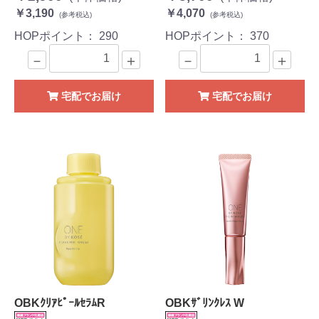
￥3,190
￥4,070
(参考税込)
(参考税込)
HOPポイント：
290
HOPポイント：
370
－
＋
－
＋
宅配でお届け
宅配でお届け
OBKｸﾘｱﾋﾟｰﾙｾﾗﾑR
OBKｻﾞﾘﾝｸﾚｽ W