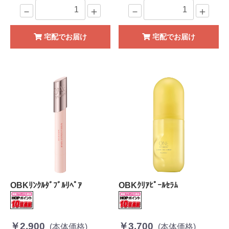
－
＋
－
＋
宅配でお届け
宅配でお届け
OBKﾘﾝｸﾙﾀﾞﾌﾞﾙﾘﾍﾟｱ
OBKｸﾘｱﾋﾟｰﾙｾﾗﾑ
￥2,900
￥3,700
(本体価格)
(本体価格)