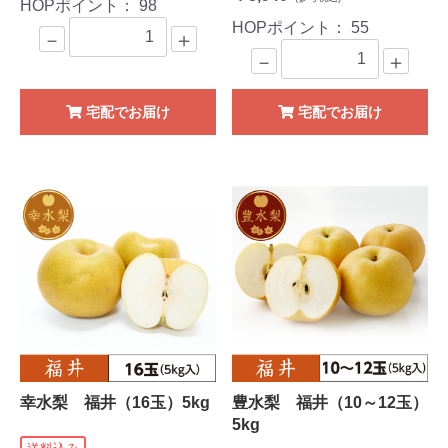
HOPポイント：
98
HOPポイント：
55
－
＋
－
＋
宅配でお届け
宅配でお届け
幸水梨 福井（16玉）5kg
豊水梨 福井（10～12玉）
5kg