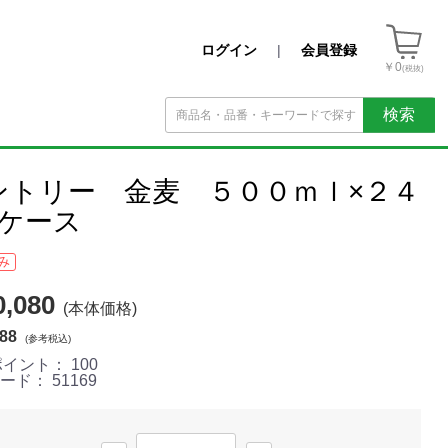
ログイン
|
会員登録
￥0
(税抜)
検索
ントリー 金麦 ５００ｍｌ×２４
２ケース
み
,080
(本体価格)
88
(参考税込)
ポイント：
100
コード：
51169