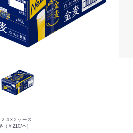
×２４×２ケース
格（￥210/本）