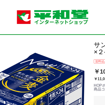
サ
×
送料込
￥10
￥11,0
HOP
商品