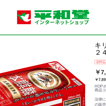
キ
２
送料込
￥7,
￥7,89
HOP
商品
法律に
の販売