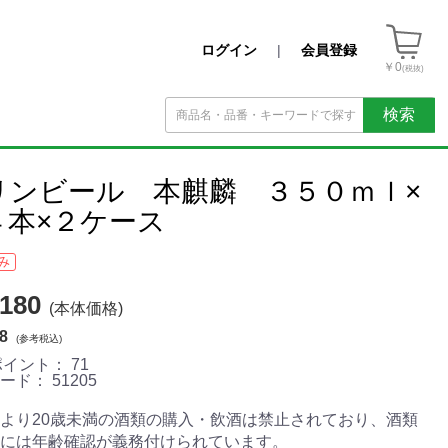
ログイン
|
会員登録
￥0
(税抜)
検索
リンビール 本麒麟 ３５０ｍｌ×
４本×２ケース
み
180
(本体価格)
8
(参考税込)
ポイント：
71
コード：
51205
より20歳未満の酒類の購入・飲酒は禁止されており、酒類
には年齢確認が義務付けられています。