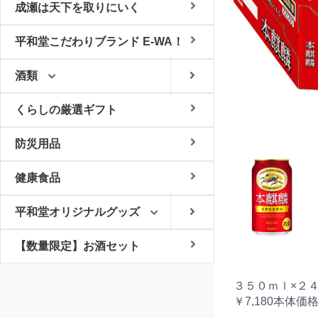
成瀬は天下を取りにいく
平和堂こだわりブランド E-WA！
酒類
くらしの厳選ギフト
防災用品
健康食品
平和堂オリジナルグッズ
【数量限定】お酒セット
３５０ｍｌ×２
￥7,180本体価