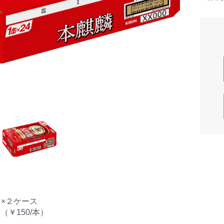
４×２ケース
格（￥150/本）