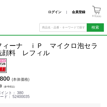
ログイン
|
会員登録
￥0
(税抜)
検索
フィーナ ｉＰ マイクロ泡セラ
洗顔料 レフィル
800
(本体価格)
0
(参考税込)
ポイント：
380
コード：
52400035