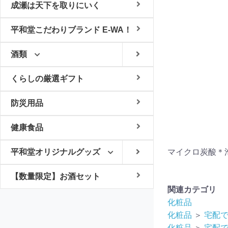
成瀬は天下を取りにいく
平和堂こだわりブランド E-WA！
酒類
くらしの厳選ギフト
防災用品
健康食品
平和堂オリジナルグッズ
マイクロ炭酸＊
【数量限定】お酒セット
関連カテゴリ
化粧品
化粧品
＞
宅配
化粧品
＞
宅配