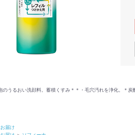
泡のうるおい洗顔料。蓄積くすみ＊＊・毛穴汚れを浄化。＊炭
でお届け
でお届け
＞
ソフィーナ