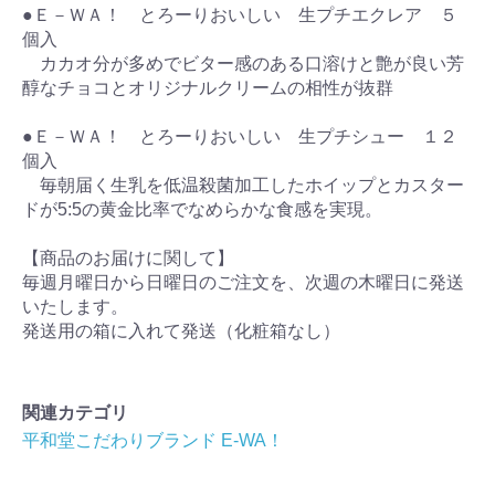
●Ｅ－ＷＡ！ とろーりおいしい 生プチエクレア ５
個入
カカオ分が多めでビター感のある口溶けと艶が良い芳
醇なチョコとオリジナルクリームの相性が抜群
●Ｅ－ＷＡ！ とろーりおいしい 生プチシュー １２
個入
毎朝届く生乳を低温殺菌加工したホイップとカスター
ドが5:5の黄金比率でなめらかな食感を実現。
【商品のお届けに関して】
毎週月曜日から日曜日のご注文を、次週の木曜日に発送
いたします。
発送用の箱に入れて発送（化粧箱なし）
関連カテゴリ
平和堂こだわりブランド E-WA！