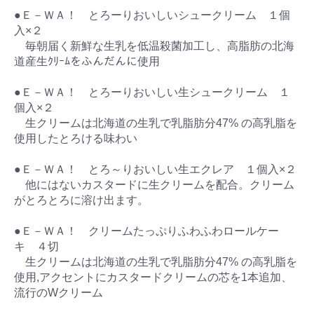
●Ｅ－ＷＡ！ とろーりおいしいシュークリーム １個
入×２
毎朝届く新鮮な生乳を低温殺菌加工し、高脂肪の北海
道産生ｸﾘｰﾑをふんだんに使用
●Ｅ－ＷＡ！ とろーりおいしい生シュークリーム １
個入×２
生クリームは北海道の生乳で乳脂肪分47% の高乳脂を
使用したとろける味わい
●Ｅ－ＷＡ！ とろ～りおいしい生エクレア １個入×２
他にはないカスタードに生クリームを配合。クリーム
がとろとろに溶け出ます。
●Ｅ－ＷＡ！ クリームたっぷりふわふわロールケー
キ ４切
生クリームは北海道の生乳で乳脂肪分47% の高乳脂を
使用,アクセントにカスタードクリームの芯を1本追加、
流行のWクリーム