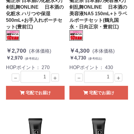
菊正宗 日本酒の化粧水×刀
菊正宗 日本酒の美容液×刀
剣乱舞ONLINE 日本酒の
剣乱舞ONLINE 日本酒の
化粧水 ハリつや保湿
美容液NA5 150mL+トラベ
500mL+お手入れポーチセ
ルポーチセット(鶴丸国
ット(豊前江)
永・日向正宗・豊前江)
￥2,700
￥4,300
(本体価格)
(本体価格)
￥2,970
￥4,730
(参考税込)
(参考税込)
HOPポイント：
270
HOPポイント：
430
－
＋
－
＋
宅配でお届け
宅配でお届け